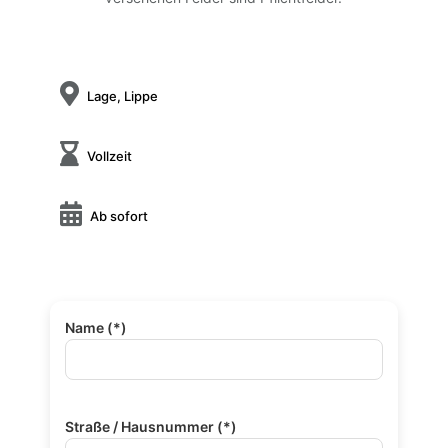

Lage, Lippe

Vollzeit

Ab sofort
Name (*)
Straße / Hausnummer (*)