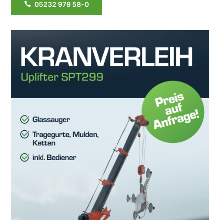
05232 979 58-0
