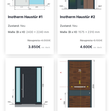
Inotherm Haustür #1
Inotherm Haustür #2
Zustand:
Neu
Zustand:
Neu
Maße (B x H):
2430 x 2240 mm
Maße (B x H):
1575 x 2310 mm
Neupreis:
4.900€
Neupreis:
6.100€
3.850€
4.600€
inkl. MwSt.
inkl. MwSt.