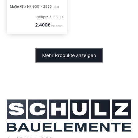
Maße (B x H):
930 x 2250 mm
Neupreis:
3.200
2.400€
inkl. MwSt.
Mehr Produkte anzeigen