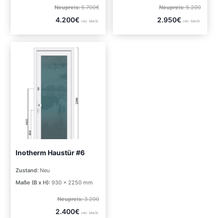
Neupreis:
5.700€
Neupreis:
5.200
4.200€
2.950€
inkl. MwSt.
inkl. MwSt.
Inotherm Haustür #6
Zustand:
Neu
Maße (B x H):
930 x 2250 mm
Neupreis:
3.200
2.400€
inkl. MwSt.