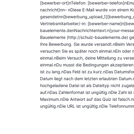
[bewerber-ort]nTelefon: [bewerber-telefon]nEm
nachricht]nn– nDiese E-Mail wurde von einem K
gesendetnn[bewerbung_upload_1][bewerbung_
Vertriebsmitarbeiter/-in: [bewerber-name]n[b
bauelemente.denNachrichtentext:n[your-messag
Bauelemente (http://schulz-bauelemente.de) g
Ihre Bewerbung. Sie wurde versandt.nBeim Versu
versuchen Sie es später noch einmal.nEin oder m
einmal.nBeim Versuch, deine Mitteilung zu verse
einmal.nDu musst die Bedingungen akzeptieren b
ist zu lang.nDas Feld ist zu kurz.nDas Datumsf
Datum liegt nach dem letzten erlaubten Datum.n
hochgeladene Datei ist als Dateityp nicht zugel
auf.nDas Zahlenformat ist ungültig.nDie Zahl ist
Maximum.nDie Antwort auf das Quiz ist falsch.n
ungültig.nDie URL ist ungültig.nDie Telefonnumme