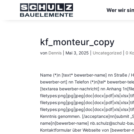
Wer wir si
kf_monteur_copy
von
Dennis
|
Mai 3, 2025
|
Uncategorized
|
0 K
Name (*)n [text* bewerber-name]
nn
Straße / 
bewerber-ort]
nn
Telefon (*)n[tel* bewerber-tel
[textarea bewerber-nachricht]
nn
Anhang 1n[fil
filetypes:png|jpg|jpeg|doc|docx|pdf|xls|xlsx|ti
filetypes:png|jpg|jpeg|doc|docx|pdf|xls|xlsx|ti
filetypes:png|jpg|jpeg|doc|docx|pdf|xls|xlsx|
Kenntnis genommen. [/acceptance]nn[submit „
name]n[bewerber-name]
nb.schulz@schulz-bau
Kontaktformular über Webseite von [bewerber