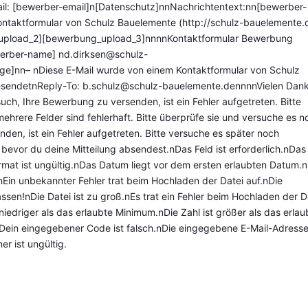
ail: [bewerber-email]n[Datenschutz]nnNachrichtentext:nn[bewerber-
ontaktformular von Schulz Bauelemente (http://schulz-bauelemente.
upload_2][bewerbung_upload_3]nnnnKontaktformular Bewerbung
ewerber-name]
nd.dirksen@schulz-
e]nn– nDiese E-Mail wurde von einem Kontaktformular von Schulz
esendetnReply-To: b.schulz@schulz-bauelemente.dennnnVielen Dank
ch, Ihre Bewerbung zu versenden, ist ein Fehler aufgetreten. Bitte
ehrere Felder sind fehlerhaft. Bitte überprüfe sie und versuche es n
nden, ist ein Fehler aufgetreten. Bitte versuche es später noch
evor du deine Mitteilung absendest.nDas Feld ist erforderlich.nDas
ormat ist ungültig.nDas Datum liegt vor dem ersten erlaubten Datum.
Ein unbekannter Fehler trat beim Hochladen der Datei auf.nDie
assen!nDie Datei ist zu groß.nEs trat ein Fehler beim Hochladen der D
 niedriger als das erlaubte Minimum.nDie Zahl ist größer als das erlau
Dein eingegebener Code ist falsch.nDie eingegebene E-Mail-Adresse
r ist ungültig.