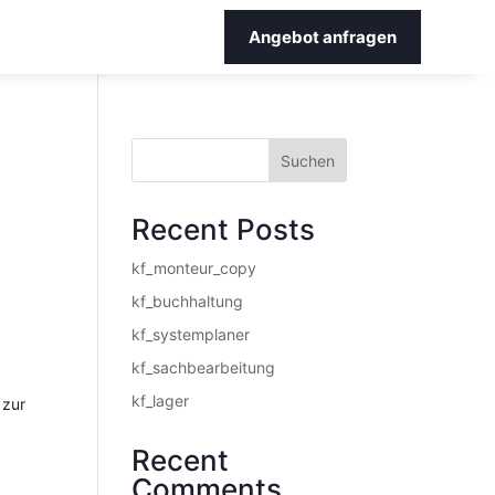
Angebot anfragen
Suchen
äden
Aluminium-
Recent Posts
Schiebetüren
toren
kf_monteur_copy
Kunststoff-
lscreens
kf_buchhaltung
Schiebetüren
kf_systemplaner
kf_sachbearbeitung
kf_lager
zur
Recent
Comments