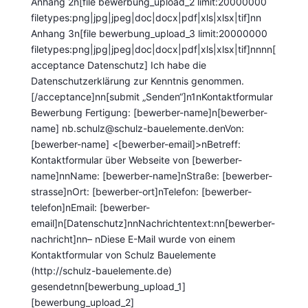
Anhang 2n[file bewerbung_upload_2 limit:20000000
filetypes:png|jpg|jpeg|doc|docx|pdf|xls|xlsx|tif]nn
Anhang 3n[file bewerbung_upload_3 limit:20000000
filetypes:png|jpg|jpeg|doc|docx|pdf|xls|xlsx|tif]nnnn[
acceptance Datenschutz] Ich habe die
Datenschutzerklärung
zur Kenntnis genommen.
[/acceptance]nn[submit „Senden“]n1nKontaktformular
Bewerbung Fertigung: [bewerber-name]n[bewerber-
name]
nb.schulz@schulz-bauelemente.denVon:
[bewerber-name] <[bewerber-email]>nBetreff:
Kontaktformular über Webseite von [bewerber-
name]nnName: [bewerber-name]nStraße: [bewerber-
strasse]nOrt: [bewerber-ort]nTelefon: [bewerber-
telefon]nEmail: [bewerber-
email]n[Datenschutz]nnNachrichtentext:nn[bewerber-
nachricht]nn– nDiese E-Mail wurde von einem
Kontaktformular von Schulz Bauelemente
(http://schulz-bauelemente.de)
gesendetnn[bewerbung_upload_1]
[bewerbung_upload_2]