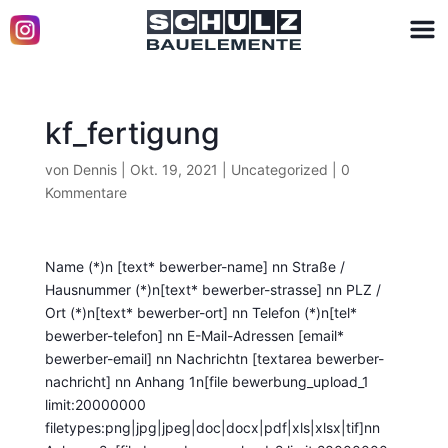
kf_fertigung
von
Dennis
|
Okt. 19, 2021
|
Uncategorized
|
0
Kommentare
Name (*)n [text* bewerber-name]
nn
Straße /
Hausnummer (*)n[text* bewerber-strasse]
nn
PLZ /
Ort (*)n[text* bewerber-ort]
nn
Telefon (*)n[tel*
bewerber-telefon]
nn
E-Mail-Adressen [email*
bewerber-email]
nn
Nachrichtn [textarea bewerber-
nachricht]
nn
Anhang 1n[file bewerbung_upload_1
limit:20000000
filetypes:png|jpg|jpeg|doc|docx|pdf|xls|xlsx|tif]nn